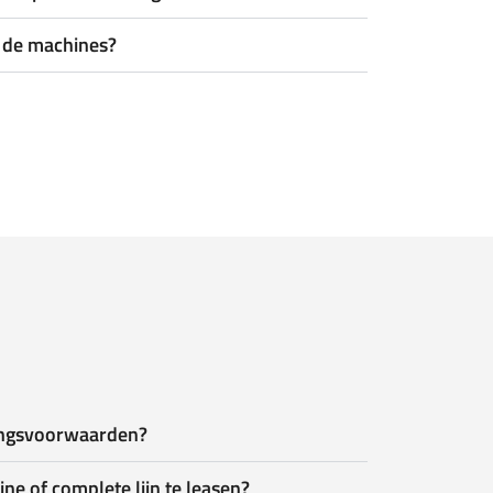
n de machines?
lingsvoorwaarden?
ne of complete lijn te leasen?