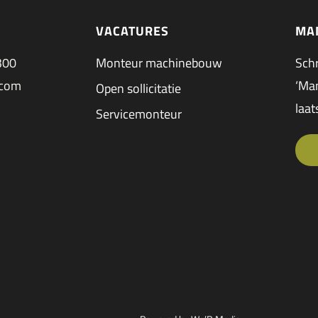
VACATURES
MA
300
Monteur machinebouw
Schr
.com
‘Man
Open sollicitatie
laat
Servicemonteur