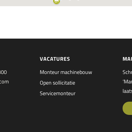
VACATURES
MA
300
Monteur machinebouw
Schr
.com
‘Man
Open sollicitatie
laat
Servicemonteur