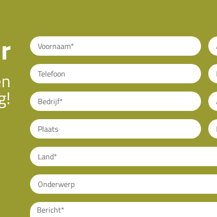
r
en
g!